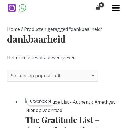
Ga
Verzending € 1,99 | Gratis vanaf €50 |
naar
Binnen 2 dagen geleverd
MAI
de
MEN
inhoud
Home
/ Producten getagged “dankbaarheid”
dankbaarheid
Het enkele resultaat weergeven
Uitverkoop!
Niet op voorraad
The Gratitude List –