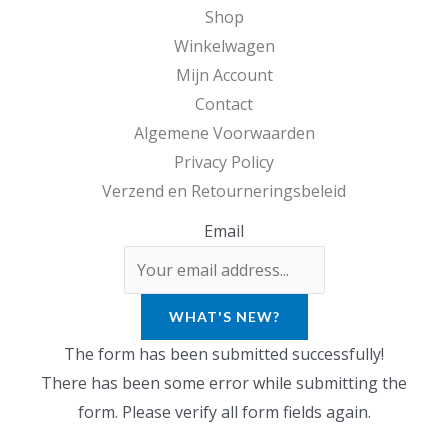
€
Shop
w
9
Winkelwagen
a
9
Mijn Account
4
s
.
Contact
9
:
Algemene Voorwaarden
,
€
Privacy Policy
9
Verzend en Retourneringsbeleid
9
3
Email
.
4
,
9
WHAT'S NEW?
9
The form has been submitted successfully!
.
There has been some error while submitting the
form. Please verify all form fields again.