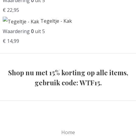
Waardering
0
uit 5
l
j
o
e
€
22,95
i
s
n
p
Tegeltje - Kak
j
i
k
r
Waardering
0
uit 5
k
s
e
i
€
14,99
e
:
l
j
p
€
i
s
r
j
i
Shop nu met 15% korting op alle items,
i
3
k
s
gebruik code: WTF15.
j
9
e
:
s
,
p
€
w
9
r
a
9
i
2
s
.
j
4
:
Home
s
,