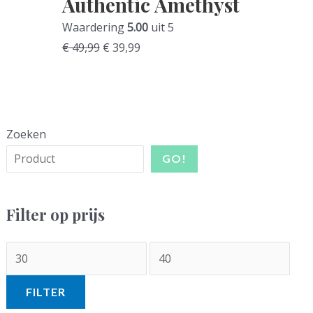
Authentic Amethyst
Waardering
5.00
uit 5
Oorspronkelijke
Huidige
€
49,99
€
39,99
prijs
prijs
was:
is:
€ 49,99.
€ 39,99.
Zoeken
GO!
Filter op prijs
M
M
i
a
FILTER
n
x