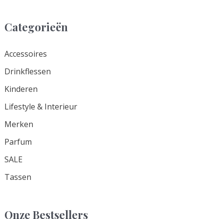
.
.
p
p
Categorieën
r
r
i
i
Accessoires
j
j
Drinkflessen
s
s
Kinderen
Lifestyle & Interieur
Merken
Parfum
SALE
Tassen
Onze Bestsellers