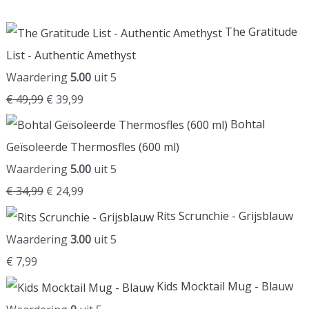
The Gratitude
List - Authentic Amethyst
Waardering
5.00
uit 5
O
H
€
49,99
€
39,99
o
u
Bohtal
r
i
Geïsoleerde Thermosfles (600 ml)
s
d
Waardering
5.00
uit 5
p
i
O
H
€
34,99
€
24,99
r
g
o
u
Rits Scrunchie - Grijsblauw
o
e
r
i
Waardering
3.00
uit 5
n
p
s
d
€
7,99
k
r
p
i
Kids Mocktail Mug - Blauw
e
i
r
g